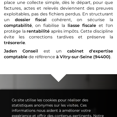
place une collecte simple, dès le départ, pour que
factures, actes et relevés deviennent des preuves
exploitables, pas des fichiers perdus. En structurant
un
dossier fiscal
cohérent, on sécurise la
comptabilité
, on fiabilise la
liasse fiscale
et l'on
protège la
rentabilité
après impôts. Cette discipline
évite les corrections tardives et préserve la
trésorerie
.
Jaden Conseil
est un
cabinet d'expertise
comptable
de référence
à Vitry-sur-Seine (94400)
.
Conseil
&
Ce site utilise les cookies pour réaliser des
statistiques anonymes sur les visites. Ces
Accompagnement
informations nous aident à améliorer votre
expérience et offrir des contenus pertinents. Notre