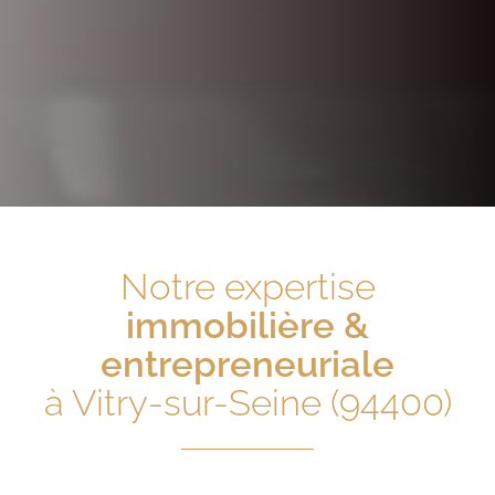
Notre expertise
immobilière &
entrepreneuriale
à Vitry-sur-Seine (94400)