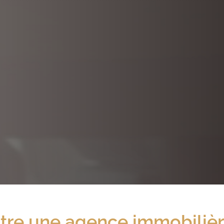
tre
une agence immobiliè