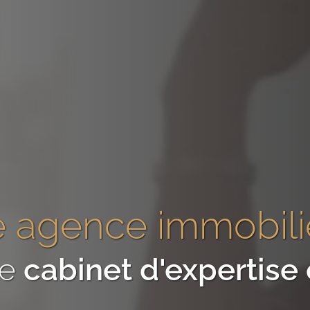
 agence immobili
re
cabinet d'expertis