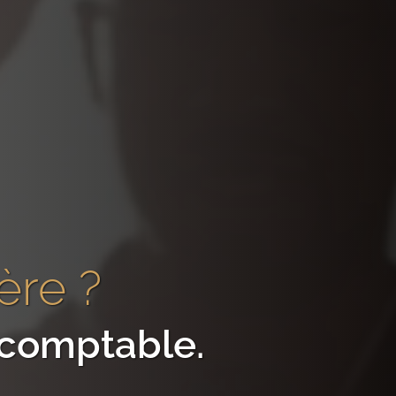
ère
?
e comptable
.