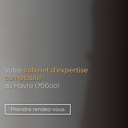
Votre
cabinet d'expertise
comptable
au Havre (76600)
Prendre rendez-vous