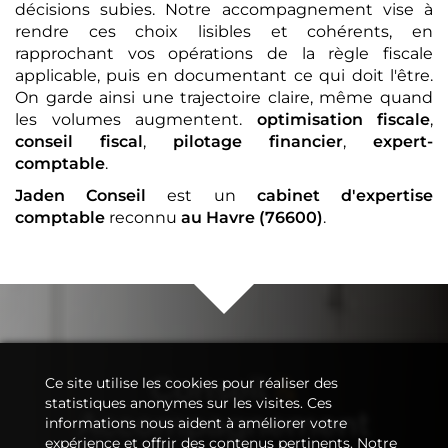
décisions subies. Notre accompagnement vise à
rendre ces choix lisibles et cohérents, en
rapprochant vos opérations de la règle fiscale
applicable, puis en documentant ce qui doit l'être.
On garde ainsi une trajectoire claire, même quand
les volumes augmentent.
optimisation fiscale
,
conseil fiscal
,
pilotage financier
,
expert-
comptable
.
Jaden Conseil
est un
cabinet d'expertise
comptable
reconnu
au Havre (76600)
.
Conseil
&
Ce site utilise les cookies pour réaliser des
statistiques anonymes sur les visites. Ces
Accompagnement
informations nous aident à améliorer votre
expérience et offrir des contenus pertinents. Notre