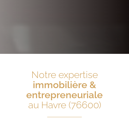
Notre expertise
immobilière &
entrepreneuriale
au Havre (76600)