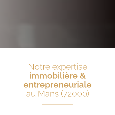
Notre expertise
immobilière &
entrepreneuriale
au Mans (72000)