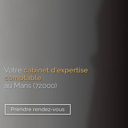
Votre
cabinet d'expertise
comptable
au Mans (72000)
Prendre rendez-vous