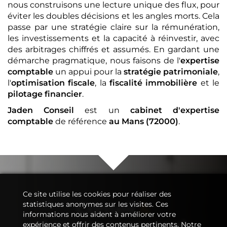
nous construisons une lecture unique des flux, pour
éviter les doubles décisions et les angles morts. Cela
passe par une stratégie claire sur la rémunération,
les investissements et la capacité à réinvestir, avec
des arbitrages chiffrés et assumés. En gardant une
démarche pragmatique, nous faisons de l'
expertise
comptable
un appui pour la
stratégie patrimoniale
,
l'
optimisation fiscale
, la
fiscalité immobilière
et le
pilotage financier
.
Jaden Conseil
est un
cabinet d'expertise
comptable
de référence
au Mans (72000)
.
Ce site utilise les cookies pour réaliser des
Conseil
&
statistiques anonymes sur les visites. Ces
informations nous aident à améliorer votre
Accompagnement
expérience et offrir des contenus pertinents. Notre