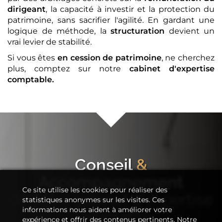
dirigeant
, la capacité à investir et la protection du
patrimoine, sans sacrifier l'agilité. En gardant une
logique de méthode, la
structuration
devient un
vrai levier de stabilité.
Si vous êtes
en cession de patrimoine
, ne cherchez
plus, comptez sur notre
cabinet d'expertise
comptable
.
Conseil
&
Accompagnement
Ce site utilise les cookies pour réaliser des
de votre
cabinet d'expertise
statistiques anonymes sur les visites. Ces
informations nous aident à améliorer votre
comptable
expérience et offrir des contenus pertinents. Notre