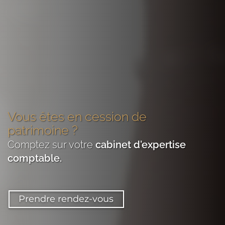
Vous êtes
en cession de
patrimoine
?
Comptez sur votre
cabinet d'expertise
comptable
.
Prendre rendez-vous