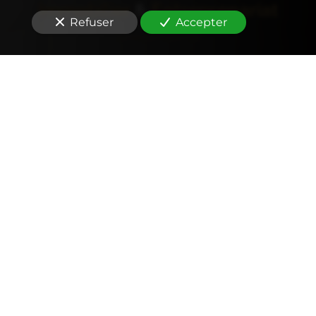
Immobilier
&
Entreprenariat
Refuser
Accepter
Comptabilité
Tenue et révision des comptes
Outils mobiles et web (application, factures,
notes de frais, devis)
Signature électronique