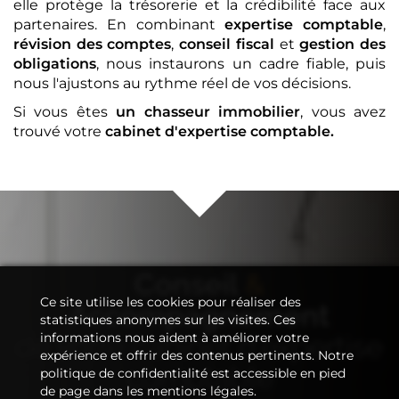
elle protège la trésorerie et la crédibilité face aux
partenaires. En combinant
expertise comptable
,
révision des comptes
,
conseil fiscal
et
gestion des
obligations
, nous instaurons un cadre fiable, puis
nous l'ajustons au rythme réel de vos décisions.
Si vous êtes
un chasseur immobilier
, vous avez
trouvé votre
cabinet d'expertise comptable
.
Conseil
&
Ce site utilise les cookies pour réaliser des
Accompagnement
statistiques anonymes sur les visites. Ces
de votre
cabinet d'expertise
informations nous aident à améliorer votre
expérience et offrir des contenus pertinents. Notre
comptable
politique de confidentialité est accessible en pied
de page dans les mentions légales.