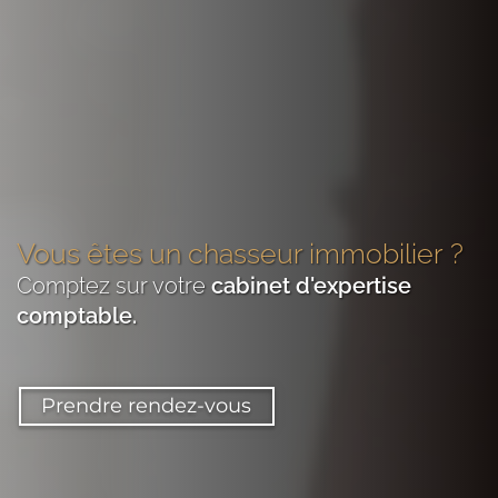
Vous êtes
un chasseur immobilier
?
Comptez sur votre
cabinet d'expertise
comptable
.
Prendre rendez-vous