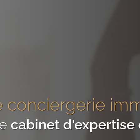
 conciergerie imm
re
cabinet d'expertis