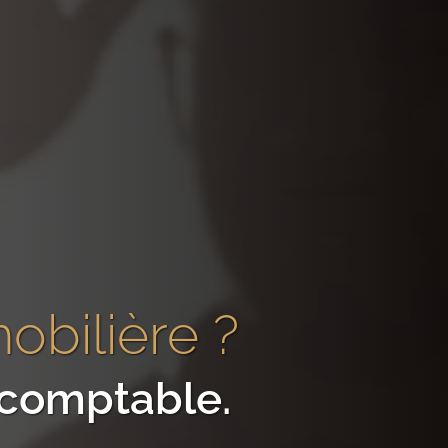
obilière
?
e comptable
.