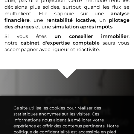
utile, pas une projection. Cette méthode rend les
décisions plus solides, surtout quand les flux se
multiplient. Elle s'appuie sur une
analyse
financière
, une
rentabilité locative
, un
pilotage
des charges
et une
simulation après impôts
.
Si vous êtes
un conseiller immobilier
,
notre
cabinet d'expertise comptable
saura vous
accompagner avec rigueur et réactivité.
Conseil
&
Ce site utilise les cookies pour réaliser des
Accompagnement
statistiques anonymes sur les visites. Ces
de votre
cabinet d'expertise
informations nous aident à améliorer votre
expérience et offrir des contenus pertinents. Notre
comptable
politique de confidentialité est accessible en pied