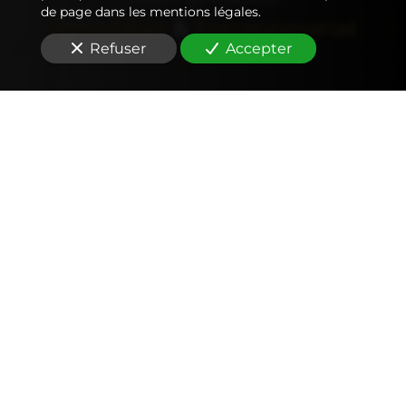
de page dans les mentions légales.
Immobilier
&
Entreprenariat
Refuser
Accepter
Comptabilité
Tenue et révision des comptes
Outils mobiles et web (application, factures,
notes de frais, devis)
Signature électronique