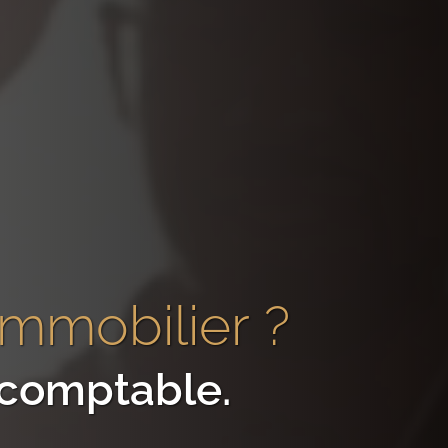
 immobilier
?
e comptable
.