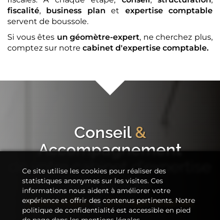
fiscalité
,
business plan
et
expertise comptable
servent de boussole.
Si vous êtes
un géomètre-expert
, ne cherchez plus,
comptez sur notre
cabinet d'expertise comptable
.
Conseil
&
Accompagnement
de votre
cabinet d'expertise
Ce site utilise les cookies pour réaliser des
comptable
statistiques anonymes sur les visites. Ces
informations nous aident à améliorer votre
Immobilier
&
Entreprenariat
expérience et offrir des contenus pertinents. Notre
politique de confidentialité est accessible en pied
de page dans les mentions légales.