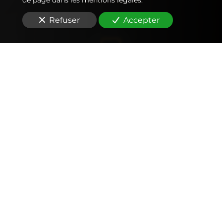
Refuser
Accepter
Comptabilité
Tenue et révision des comptes
Outils mobiles et web (application, factures,
notes de frais, devis)
Signature électronique
Fiscalité
Déclarations fiscales (IS, IR, TVA, CFE… )