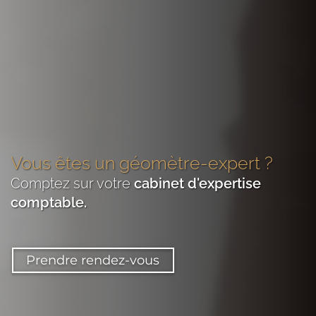
Vous êtes
un géomètre-expert
?
Comptez sur votre
cabinet d'expertise
comptable
.
Prendre rendez-vous