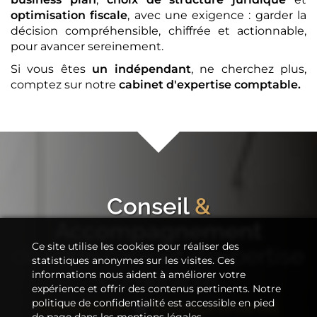
optimisation fiscale
, avec une exigence : garder la
décision compréhensible, chiffrée et actionnable,
pour avancer sereinement.
Si vous êtes
un indépendant
, ne cherchez plus,
comptez sur notre
cabinet d'expertise comptable
.
Conseil
&
Accompagnement
Ce site utilise les cookies pour réaliser des
de votre
cabinet d'expertise
statistiques anonymes sur les visites. Ces
comptable
informations nous aident à améliorer votre
expérience et offrir des contenus pertinents. Notre
Immobilier
&
Entreprenariat
politique de confidentialité est accessible en pied
de page dans les mentions légales.