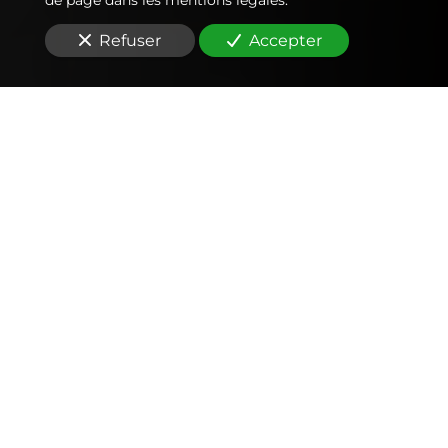
Refuser
Accepter
Comptabilité
Tenue et révision des comptes
Outils mobiles et web (application, factures,
notes de frais, devis)
Signature électronique
Fiscalité