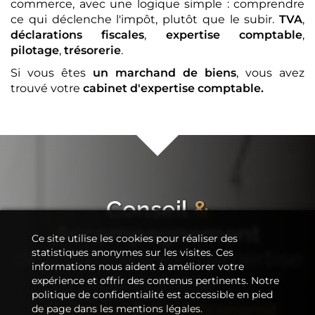
commerce, avec une logique simple : comprendre
ce qui déclenche l'impôt, plutôt que le subir.
TVA
,
déclarations fiscales
,
expertise comptable
,
pilotage
,
trésorerie
.
Si vous êtes
un marchand de biens
, vous avez
trouvé votre
cabinet d'expertise comptable
.
Conseil
&
Accompagnement
Ce site utilise les cookies pour réaliser des
de votre
cabinet d'expertise
statistiques anonymes sur les visites. Ces
informations nous aident à améliorer votre
comptable
expérience et offrir des contenus pertinents. Notre
politique de confidentialité est accessible en pied
Immobilier
&
Entreprenariat
de page dans les mentions légales.