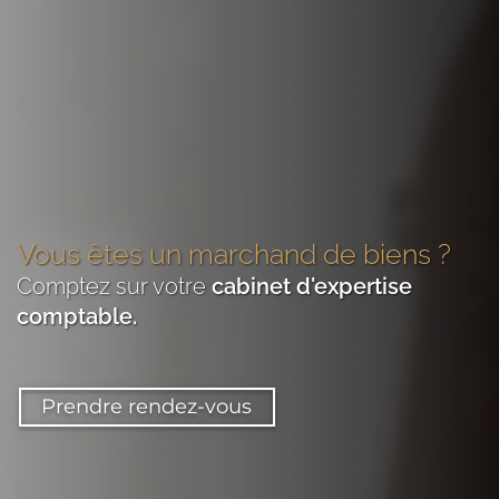
Vous êtes
un marchand de biens
?
Comptez sur votre
cabinet d'expertise
comptable
.
Prendre rendez-vous