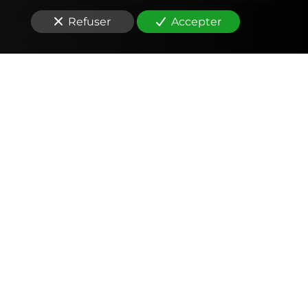
Refuser
Accepter
Comptabilité
Tenue et révision des comptes
Outils mobiles et web (application, factures,
notes de frais, devis)
Signature électronique
Fiscalité