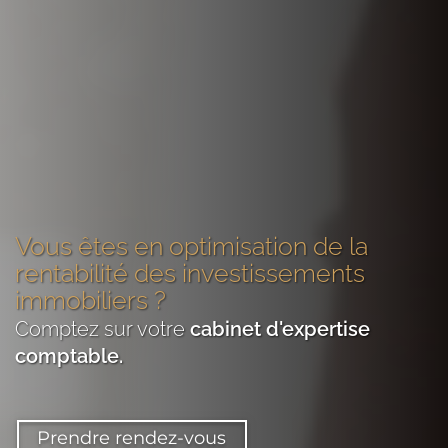
Vous êtes
en optimisation de la
rentabilité des investissements
immobiliers
?
Comptez sur votre
cabinet d'expertise
comptable
.
Prendre rendez-vous