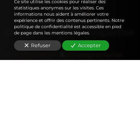
Ce site utilise les cookies pour réaliser des
Conseil
&
statistiques anonymes sur les visites. Ces
informations nous aident à améliorer votre
Accompagnement
expérience et offrir des contenus pertinents. Notre
politique de confidentialité est accessible en pied
de votre
cabinet d'expertise
de page dans les mentions légales.
comptable
Refuser
Accepter
Immobilier
&
Entreprenariat
Comptabilité
Tenue et révision des comptes
Outils mobiles et web (application, factures,