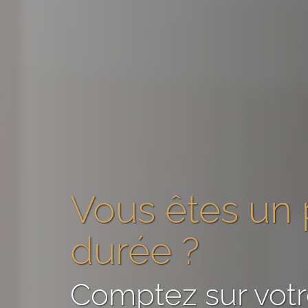
Vous êtes
un 
durée
?
Comptez sur vot