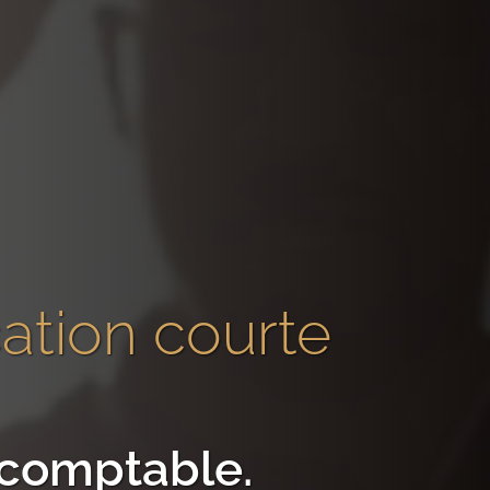
cation courte
e comptable
.