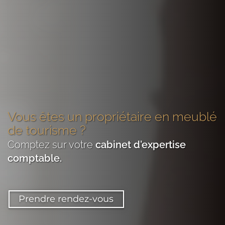
Vous êtes
un propriétaire en meublé
de tourisme
?
Comptez sur votre
cabinet d'expertise
comptable
.
Prendre rendez-vous