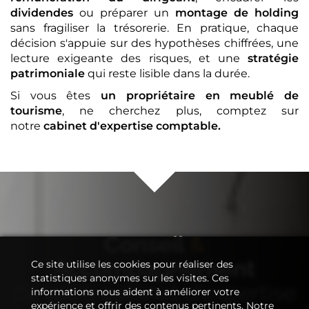
dividendes
ou préparer un
montage de holding
sans fragiliser la trésorerie. En pratique, chaque
décision s'appuie sur des hypothèses chiffrées, une
lecture exigeante des risques, et une
stratégie
patrimoniale
qui reste lisible dans la durée.
Si vous êtes
un propriétaire en meublé de
tourisme
, ne cherchez plus, comptez sur
notre
cabinet d'expertise comptable
.
Conseil
&
Accompagnement
Ce site utilise les cookies pour réaliser des
statistiques anonymes sur les visites. Ces
de votre
cabinet d'expertise
informations nous aident à améliorer votre
expérience et offrir des contenus pertinents. Notre