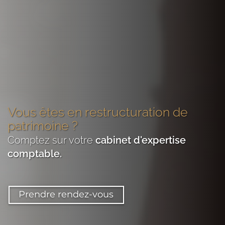
Vous êtes
en restructuration de
patrimoine
?
Comptez sur votre
cabinet d'expertise
comptable
.
Prendre rendez-vous