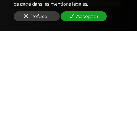
Immobilier
&
Entreprenariat
de page dans les mentions légales.
Refuser
Accepter
Comptabilité
Tenue et révision des comptes
Outils mobiles et web (application, factures,
notes de frais, devis)
Signature électronique