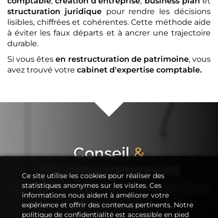
comptable
,
création d'entreprise
,
business plan
et
structuration juridique
pour rendre les décisions
lisibles, chiffrées et cohérentes. Cette méthode aide
à éviter les faux départs et à ancrer une trajectoire
durable.
Si vous êtes
en restructuration de patrimoine
, vous
avez trouvé votre
cabinet d'expertise comptable
.
Conseil
&
Accompagnement
Ce site utilise les cookies pour réaliser des
de votre
cabinet d'expertise
statistiques anonymes sur les visites. Ces
informations nous aident à améliorer votre
comptable
expérience et offrir des contenus pertinents. Notre
politique de confidentialité est accessible en pied