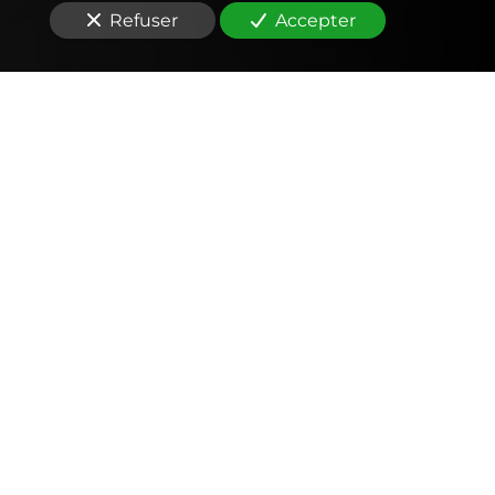
Refuser
Accepter
Comptabilité
Tenue et révision des comptes
Outils mobiles et web (application, factures,
notes de frais, devis)
Signature électronique
Fiscalité