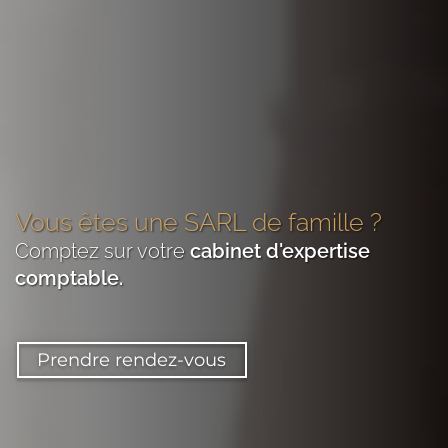
Vous êtes
une SARL de famille
?
Comptez sur votre
cabinet d'expertise
comptable
.
Prendre rendez-vous