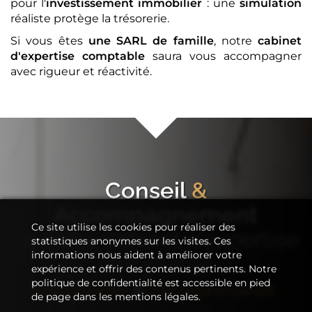
pour l'
investissement immobilier
: une
simulation
réaliste protège la trésorerie.
Si vous êtes
une SARL de famille
, notre
cabinet
d'expertise comptable
saura vous accompagner
avec rigueur et réactivité.
Conseil
&
Accompagnement
Ce site utilise les cookies pour réaliser des
de votre
cabinet d'expertise
statistiques anonymes sur les visites. Ces
informations nous aident à améliorer votre
comptable
expérience et offrir des contenus pertinents. Notre
politique de confidentialité est accessible en pied
Immobilier
&
Entreprenariat
de page dans les mentions légales.