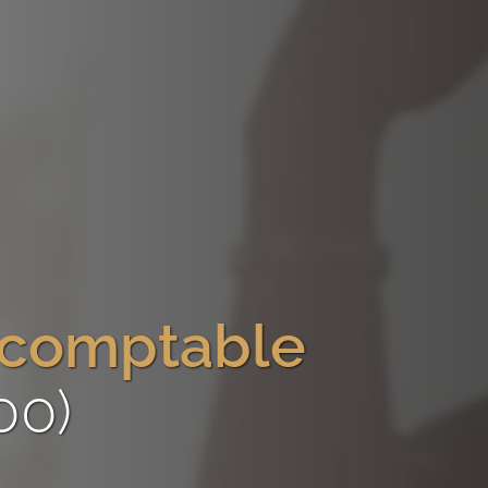
-comptable
00)