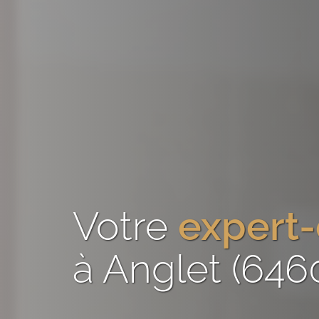
Votre
expert
à Anglet (646