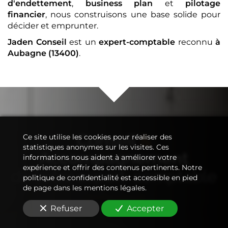
d'endettement
,
business plan
et
pilotage
financier
, nous construisons une base solide pour
décider et emprunter.
Jaden Conseil
est un
expert-comptable
reconnu
à
Aubagne (13400)
.
Conseil
&
Ce site utilise les cookies pour réaliser des
statistiques anonymes sur les visites. Ces
Accompagnement
informations nous aident à améliorer votre
expérience et offrir des contenus pertinents. Notre
de votre
expert-comptable
politique de confidentialité est accessible en pied
de page dans les mentions légales.
Refuser
Accepter