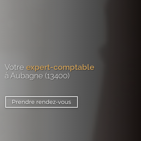
Votre
expert-comptable
à Aubagne (13400)
Prendre rendez-vous