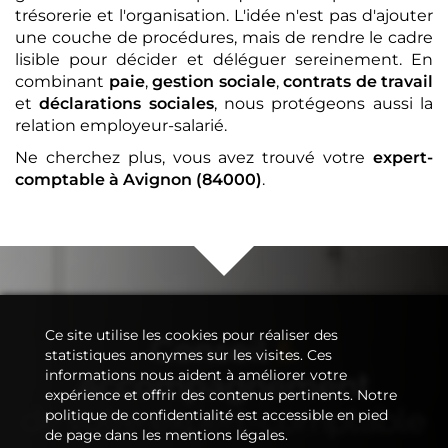
trésorerie et l'organisation. L'idée n'est pas d'ajouter
une couche de procédures, mais de rendre le cadre
lisible pour décider et déléguer sereinement. En
combinant
paie
,
gestion sociale
,
contrats de travail
et
déclarations sociales
, nous protégeons aussi la
relation employeur-salarié.
Ne cherchez plus, vous avez trouvé votre
expert-
comptable
à Avignon (84000)
.
Ce site utilise les cookies pour réaliser des
Conseil
&
statistiques anonymes sur les visites. Ces
informations nous aident à améliorer votre
Accompagnement
expérience et offrir des contenus pertinents. Notre
de votre
expert-comptable
politique de confidentialité est accessible en pied
de page dans les mentions légales.