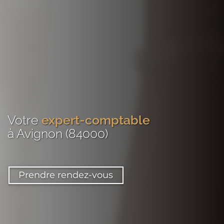
Votre
expert-comptable
à Avignon (84000)
Prendre rendez-vous