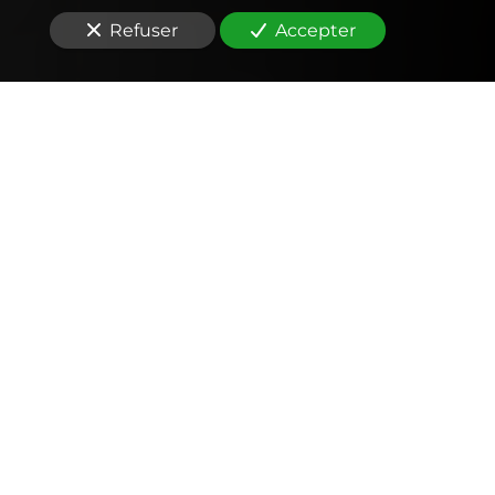
Refuser
Accepter
Comptabilité
Tenue et révision des comptes
Outils mobiles et web (application, factures,
notes de frais, devis)
Signature électronique
Fiscalité