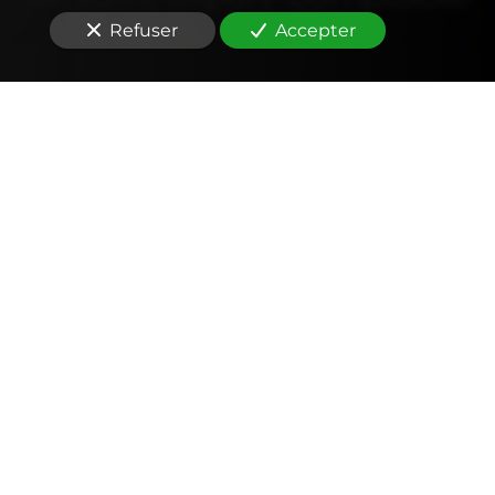
Refuser
Accepter
Comptabilité
Tenue et révision des comptes
Outils mobiles et web (application, factures,
notes de frais, devis)
Signature électronique