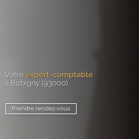
Votre
expert-comptable
à Bobigny (93000)
Prendre rendez-vous