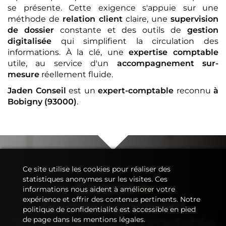
se présente. Cette exigence s'appuie sur une
méthode de
relation client
claire, une
supervision
de dossier
constante et des outils de
gestion
digitalisée
qui simplifient la circulation des
informations. À la clé, une
expertise comptable
utile, au service d'un
accompagnement sur-
mesure
réellement fluide.
Jaden Conseil
est un
expert-comptable
reconnu
à
Bobigny (93000)
.
Ce site utilise les cookies pour réaliser des
statistiques anonymes sur les visites. Ces
Conseil
&
informations nous aident à améliorer votre
expérience et offrir des contenus pertinents. Notre
Accompagnement
politique de confidentialité est accessible en pied
de votre
expert-comptable
de page dans les mentions légales.