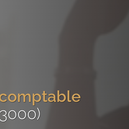
-comptable
33000)