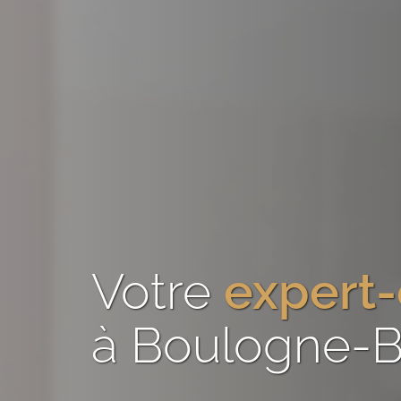
Votre
expert
à Boulogne-Bi