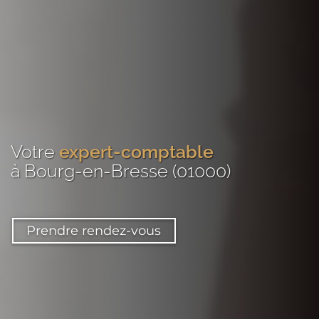
Votre
expert-comptable
à Bourg-en-Bresse (01000)
Prendre rendez-vous