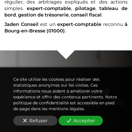
régulier, des arbitrages expliqués et des actions
simples.
expert-comptable
,
pilotage
,
tableau de
bord
,
gestion de trésorerie
,
conseil fiscal
.
Jaden Conseil
est un
expert-comptable
reconnu
à
Bourg-en-Bresse (01000)
.
Conseil
&
Ce site utilise les cookies pour réaliser des
statistiques anonymes sur les visites. Ces
Accompagnement
informations nous aident à améliorer votre
expérience et offrir des contenus pertinents. Notre
de votre
expert-comptable
politique de confidentialité est accessible en pied
de page dans les mentions légales.
Refuser
Accepter