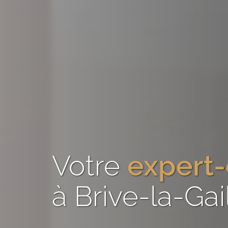
Votre
expert
à Brive-la-Gai