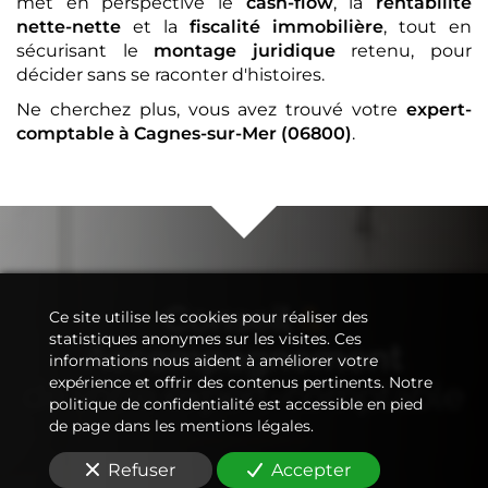
met en perspective le
cash-flow
, la
rentabilité
nette-nette
et la
fiscalité immobilière
, tout en
sécurisant le
montage juridique
retenu, pour
décider sans se raconter d'histoires.
Ne cherchez plus, vous avez trouvé votre
expert-
comptable
à Cagnes-sur-Mer (06800)
.
Conseil
&
Ce site utilise les cookies pour réaliser des
statistiques anonymes sur les visites. Ces
Accompagnement
informations nous aident à améliorer votre
expérience et offrir des contenus pertinents. Notre
de votre
expert-comptable
politique de confidentialité est accessible en pied
de page dans les mentions légales.
Refuser
Accepter