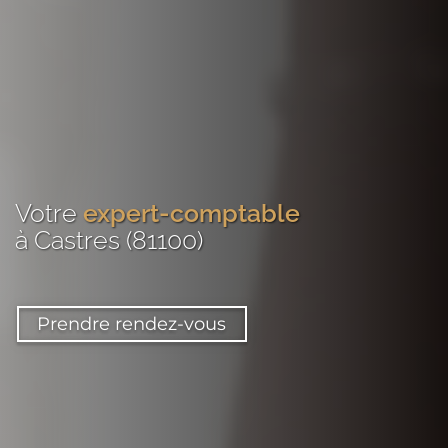
Votre
expert-comptable
à Castres (81100)
Prendre rendez-vous