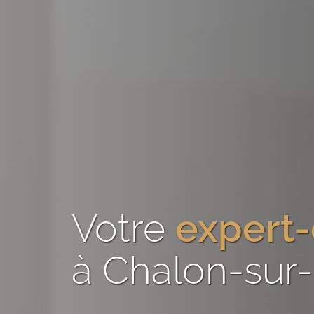
Votre
expert
à Chalon-sur-