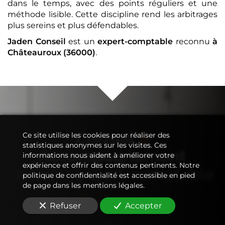
dans le temps, avec des points réguliers et une
méthode lisible. Cette discipline rend les arbitrages
plus sereins et plus défendables.
Jaden Conseil
est un
expert-comptable
reconnu
à
Châteauroux (36000)
.
Conseil
&
Ce site utilise les cookies pour réaliser des
statistiques anonymes sur les visites. Ces
Accompagnement
informations nous aident à améliorer votre
expérience et offrir des contenus pertinents. Notre
de votre
expert-comptable
politique de confidentialité est accessible en pied
de page dans les mentions légales.
Refuser
Accepter