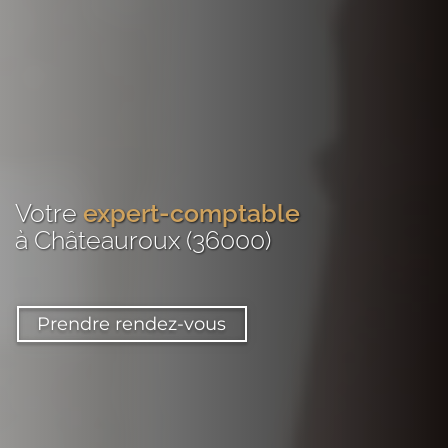
Votre
expert-comptable
à Châteauroux (36000)
Prendre rendez-vous