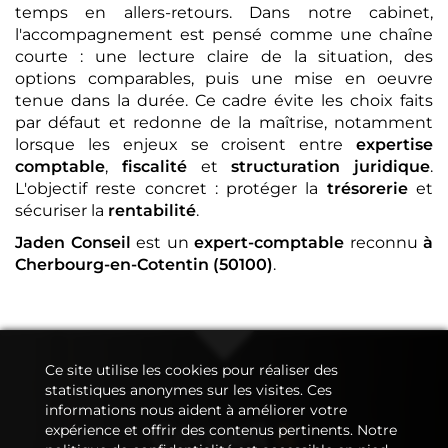
temps en allers-retours. Dans notre cabinet,
l'accompagnement est pensé comme une chaîne
courte : une lecture claire de la situation, des
options comparables, puis une mise en oeuvre
tenue dans la durée. Ce cadre évite les choix faits
par défaut et redonne de la maîtrise, notamment
lorsque les enjeux se croisent entre
expertise
comptable
,
fiscalité
et
structuration juridique
.
L'objectif reste concret : protéger la
trésorerie
et
sécuriser la
rentabilité
.
Jaden Conseil
est un
expert-comptable
reconnu
à
Cherbourg-en-Cotentin (50100)
.
Ce site utilise les cookies pour réaliser des
statistiques anonymes sur les visites. Ces
informations nous aident à améliorer votre
Conseil
&
expérience et offrir des contenus pertinents. Notre