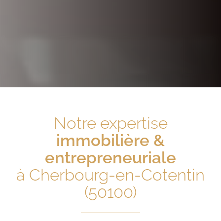
Notre expertise
immobilière &
entrepreneuriale
à Cherbourg-en-Cotentin
(50100)