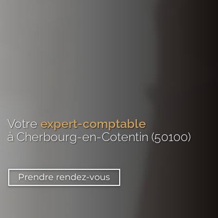
Votre
expert-comptable
à Cherbourg-en-Cotentin (50100)
Prendre rendez-vous