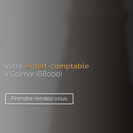
Votre
expert-comptable
à Colmar (68000)
Prendre rendez-vous