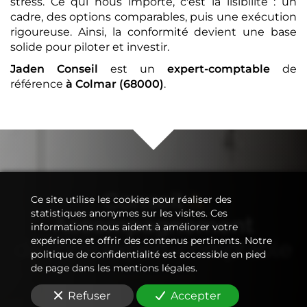
stress. Ce qui nous importe, c'est la lisibilité : un
cadre, des options comparables, puis une exécution
rigoureuse. Ainsi, la conformité devient une base
solide pour piloter et investir.
Jaden Conseil
est un
expert-comptable
de
référence
à Colmar (68000)
.
Conseil
&
Ce site utilise les cookies pour réaliser des
statistiques anonymes sur les visites. Ces
Accompagnement
informations nous aident à améliorer votre
expérience et offrir des contenus pertinents. Notre
de votre
expert-comptable
politique de confidentialité est accessible en pied
de page dans les mentions légales.
Refuser
Accepter