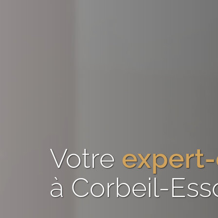
Votre
expert
à Corbeil-Ess