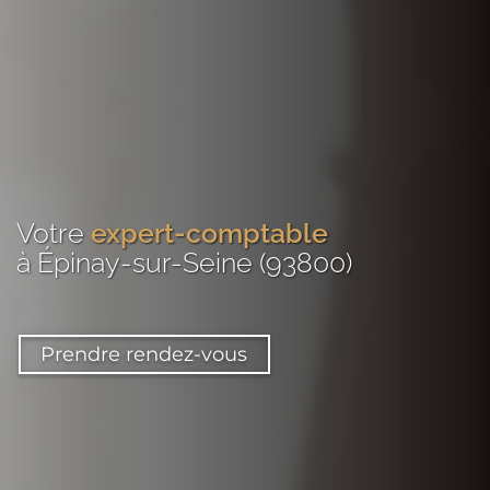
Votre
expert-comptable
à Épinay-sur-Seine (93800)
Prendre rendez-vous