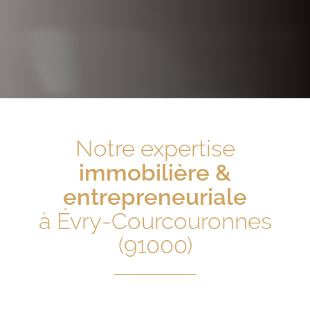
Notre expertise
immobilière &
entrepreneuriale
à Évry-Courcouronnes
(91000)