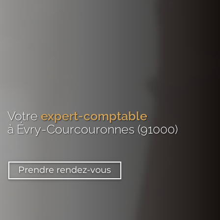
Votre
expert-comptable
à Évry-Courcouronnes (91000)
Prendre rendez-vous