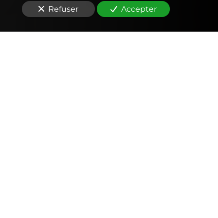
Refuser
Accepter
Comptabilité
Tenue et révision des comptes
Outils mobiles et web (application, factures,
notes de frais, devis)
Signature électronique
Fiscalité