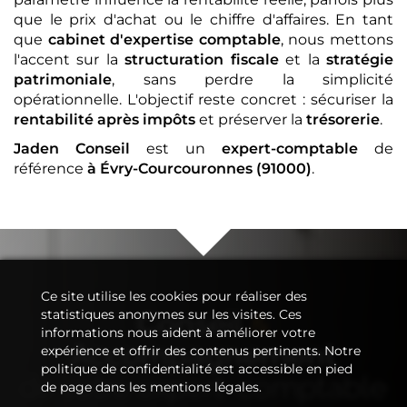
que le prix d'achat ou le chiffre d'affaires. En tant
que
cabinet d'expertise comptable
, nous mettons
l'accent sur la
structuration fiscale
et la
stratégie
patrimoniale
, sans perdre la simplicité
opérationnelle. L'objectif reste concret : sécuriser la
rentabilité après impôts
et préserver la
trésorerie
.
Jaden Conseil
est un
expert-comptable
de
référence
à Évry-Courcouronnes (91000)
.
Ce site utilise les cookies pour réaliser des
statistiques anonymes sur les visites. Ces
Conseil
&
informations nous aident à améliorer votre
Accompagnement
expérience et offrir des contenus pertinents. Notre
politique de confidentialité est accessible en pied
de votre
expert-comptable
de page dans les mentions légales.