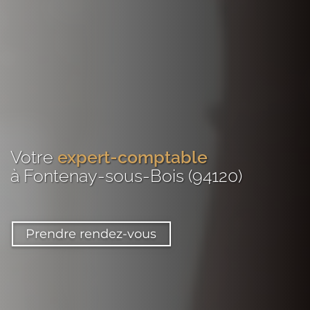
Votre
expert-comptable
à Fontenay-sous-Bois (94120)
Prendre rendez-vous