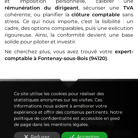
et imposition personnelle, calibrer une
rémunération du dirigeant
, sécuriser une
TVA
cohérente, ou planifier la
clôture comptable
sans
stress. Ce qui nous importe, c'est la lisibilité : un
cadre, des options comparables, puis une exécution
rigoureuse. Ainsi, la conformité devient une base
solide pour piloter et investir.
Ne cherchez plus, vous avez trouvé votre
expert-
comptable
à Fontenay-sous-Bois (94120)
.
Ce site utilise les cookies pour réaliser des
statistiques anonymes sur les visites. Ces
informations nous aident à améliorer votre
Conseil
&
expérience et offrir des contenus pertinents. Notre
politique de confidentialité est accessible en pied
Accompagnement
de page dans les mentions légales.
de votre
expert-comptable
Refuser
Accepter