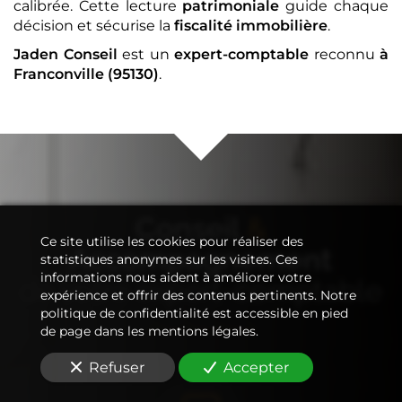
calibrée. Cette lecture
patrimoniale
guide chaque
décision et sécurise la
fiscalité immobilière
.
Jaden Conseil
est un
expert-comptable
reconnu
à
Franconville (95130)
.
Conseil
&
Ce site utilise les cookies pour réaliser des
Accompagnement
statistiques anonymes sur les visites. Ces
informations nous aident à améliorer votre
de votre
expert-comptable
expérience et offrir des contenus pertinents. Notre
politique de confidentialité est accessible en pied
de page dans les mentions légales.
Refuser
Accepter