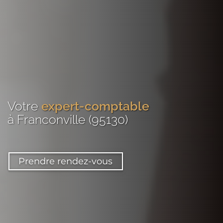
Votre
expert-comptable
à Franconville (95130)
Prendre rendez-vous