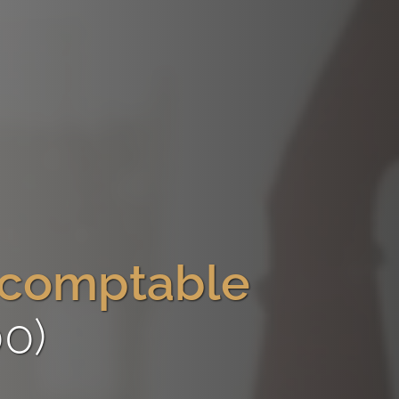
-comptable
00)