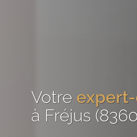
Votre
expert
à Fréjus (836