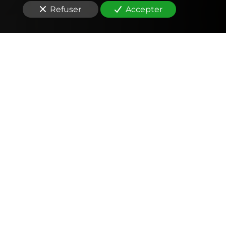
Refuser
Accepter
Comptabilité
Tenue et révision des comptes
Outils mobiles et web (application, factures,
notes de frais, devis)
Signature électronique
Fiscalité