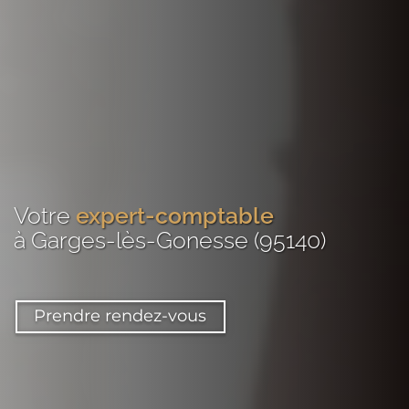
Votre
expert-comptable
à Garges-lès-Gonesse (95140)
Prendre rendez-vous