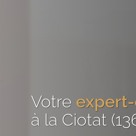
Votre
expert
à la Ciotat (1