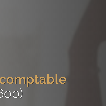
-comptable
3600)