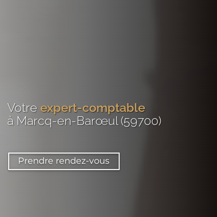
Votre
expert-comptable
à Marcq-en-Barœul (59700)
Prendre rendez-vous