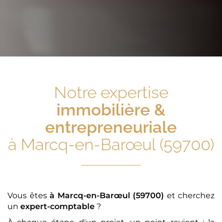
Notre expertise
immobilière &
entrepreneuriale
à Marcq-en-Barœul (59700)
Vous êtes
à Marcq-en-Barœul (59700)
et cherchez
un
expert-comptable
?