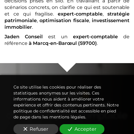
décisions prises en silo. En travaillant à partir de
scénarios concrets, on clarifie ce qui est soutenable
et ce qui fragilise.
expert-comptable
,
stratégie
patrimoniale
,
optimisation fiscale
,
investissement
immobilier
.
Jaden Conseil
est un
expert-comptable
de
référence
à Marcq-en-Barœul (59700)
.
Ce site utilise les cookies pour réaliser des
Conseil
&
statistiques anonymes sur les visites. Ces
informations nous aident à améliorer votre
Accompagnement
expérience et offrir des contenus pertinents. Notre
politique de confidentialité est accessible en pied
de votre
expert-comptable
de page dans les mentions légales.
Refuser
Accepter