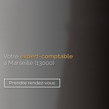
Votre
expert-comptable
à Marseille (13000)
Prendre rendez-vous