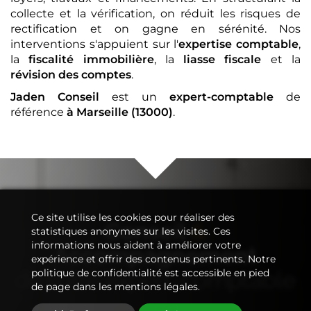
collecte et la vérification, on réduit les risques de
rectification et on gagne en sérénité. Nos
interventions s'appuient sur l'
expertise comptable
,
la
fiscalité immobilière
, la
liasse fiscale
et la
révision des comptes
.
Jaden Conseil
est un
expert-comptable
de
référence
à Marseille (13000)
.
Ce site utilise les cookies pour réaliser des
Conseil
&
statistiques anonymes sur les visites. Ces
informations nous aident à améliorer votre
Accompagnement
expérience et offrir des contenus pertinents. Notre
de votre
expert-comptable
politique de confidentialité est accessible en pied
de page dans les mentions légales.