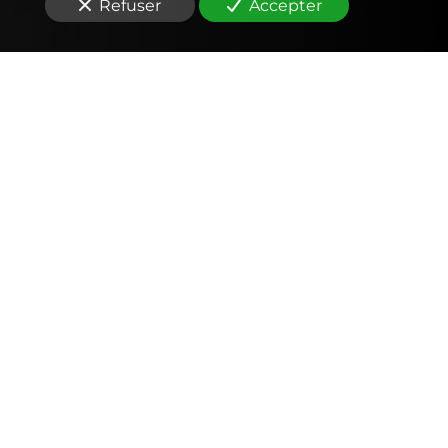
Refuser
Accepter
Comptabilité
Tenue et révision des comptes
Outils mobiles et web (application, factures,
notes de frais, devis)
Signature électronique
Fiscalité
Déclarations fiscales (IS, IR, TVA, CFE… )