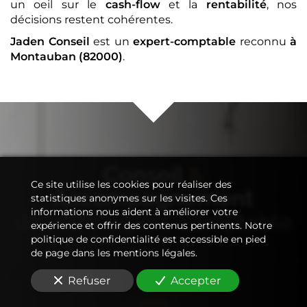
un oeil sur le
cash-flow
et la
rentabilité
, nos
décisions restent cohérentes.
Jaden Conseil
est un
expert-comptable
reconnu
à
Montauban (82000)
.
Conseil
&
Ce site utilise les cookies pour réaliser des
Accompagnement
statistiques anonymes sur les visites. Ces
informations nous aident à améliorer votre
de votre
expert-comptable
expérience et offrir des contenus pertinents. Notre
politique de confidentialité est accessible en pied
de page dans les mentions légales.
Refuser
Accepter