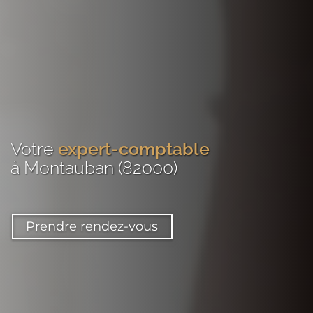
Votre
expert-comptable
à Montauban (82000)
Prendre rendez-vous