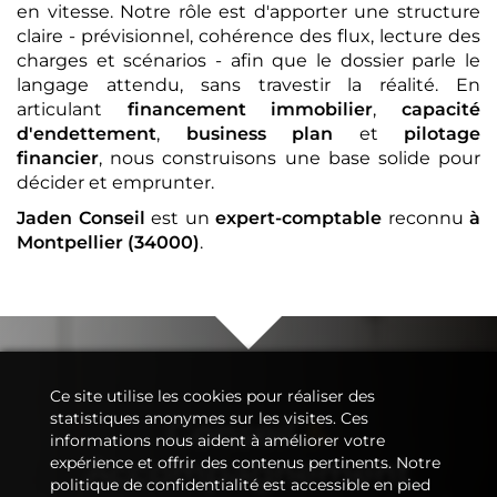
en vitesse. Notre rôle est d'apporter une structure
claire - prévisionnel, cohérence des flux, lecture des
charges et scénarios - afin que le dossier parle le
langage attendu, sans travestir la réalité. En
articulant
financement immobilier
,
capacité
d'endettement
,
business plan
et
pilotage
financier
, nous construisons une base solide pour
décider et emprunter.
Jaden Conseil
est un
expert-comptable
reconnu
à
Montpellier (34000)
.
Ce site utilise les cookies pour réaliser des
statistiques anonymes sur les visites. Ces
Conseil
&
informations nous aident à améliorer votre
Accompagnement
expérience et offrir des contenus pertinents. Notre
politique de confidentialité est accessible en pied