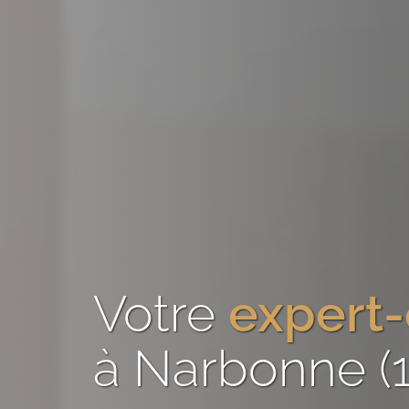
Votre
expert
à Narbonne (1