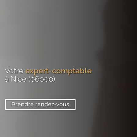
Votre
expert-comptable
à Nice (06000)
Prendre rendez-vous