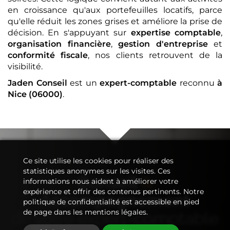
en croissance qu'aux portefeuilles locatifs, parce
qu'elle réduit les zones grises et améliore la prise de
décision. En s'appuyant sur
expertise comptable
,
organisation financière
,
gestion d'entreprise
et
conformité fiscale
, nos clients retrouvent de la
visibilité.
Jaden Conseil
est un
expert-comptable
reconnu
à
Nice (06000)
.
Ce site utilise les cookies pour réaliser des
statistiques anonymes sur les visites. Ces
Conseil
&
informations nous aident à améliorer votre
expérience et offrir des contenus pertinents. Notre
Accompagnement
politique de confidentialité est accessible en pied
de page dans les mentions légales.
de votre
expert-comptable