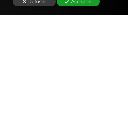
Refuser
Accepter
Comptabilité
Tenue et révision des comptes
Outils mobiles et web (application, factures,
notes de frais, devis)
Signature électronique
Fiscalité