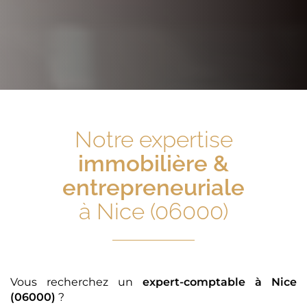
Notre expertise
immobilière &
entrepreneuriale
à Nice (06000)
Vous recherchez un
expert-comptable
à Nice
(06000)
?