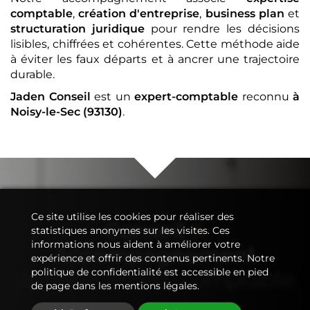
comptable
,
création d'entreprise
,
business plan
et
structuration juridique
pour rendre les décisions
lisibles, chiffrées et cohérentes. Cette méthode aide
à éviter les faux départs et à ancrer une trajectoire
durable.
Jaden Conseil
est un
expert-comptable
reconnu
à
Noisy-le-Sec (93130)
.
Ce site utilise les cookies pour réaliser des
Conseil
&
statistiques anonymes sur les visites. Ces
informations nous aident à améliorer votre
Accompagnement
expérience et offrir des contenus pertinents. Notre
de votre
expert-comptable
politique de confidentialité est accessible en pied
de page dans les mentions légales.