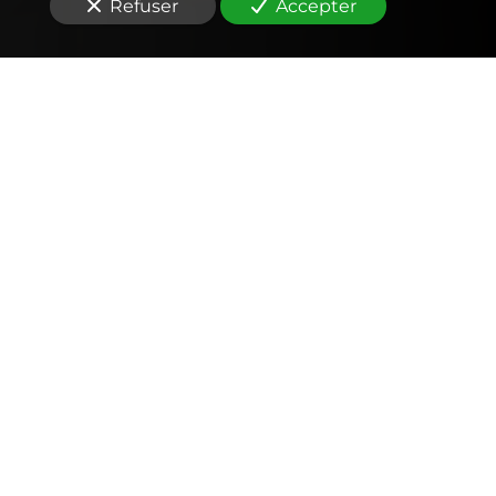
Refuser
Accepter
Comptabilité
Tenue et révision des comptes
Outils mobiles et web (application, factures,
notes de frais, devis)
Signature électronique
Fiscalité
Déclarations fiscales (IS, IR, TVA, CFE… )