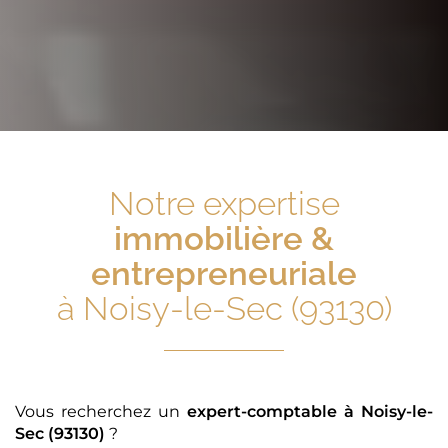
Notre expertise
immobilière &
entrepreneuriale
à Noisy-le-Sec (93130)
Vous recherchez un
expert-comptable
à Noisy-le-
Sec (93130)
?