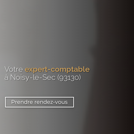
Votre
expert-comptable
à Noisy-le-Sec (93130)
Prendre rendez-vous