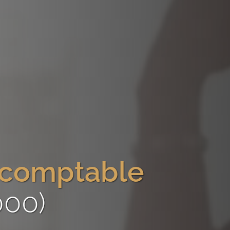
-comptable
000)