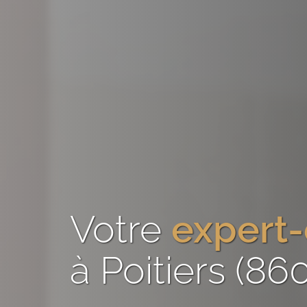
Votre
expert
à Poitiers (86