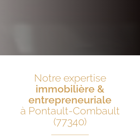
Notre expertise
immobilière &
entrepreneuriale
à Pontault-Combault
(77340)