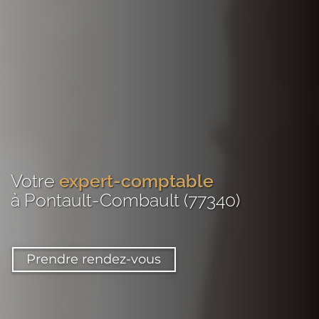
Votre
expert-comptable
à Pontault-Combault (77340)
Prendre rendez-vous