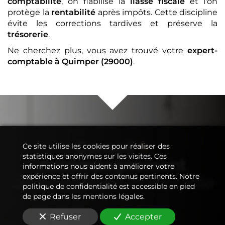
comptabilité
, on fiabilise la
liasse fiscale
et l'on
protège la
rentabilité
après impôts. Cette discipline
évite les corrections tardives et préserve la
trésorerie
.
Ne cherchez plus, vous avez trouvé votre
expert-
comptable
à Quimper (29000)
.
Conseil
&
Ce site utilise les cookies pour réaliser des
statistiques anonymes sur les visites. Ces
Accompagnement
informations nous aident à améliorer votre
expérience et offrir des contenus pertinents. Notre
de votre
expert-comptable
politique de confidentialité est accessible en pied
de page dans les mentions légales.
Refuser
Accepter