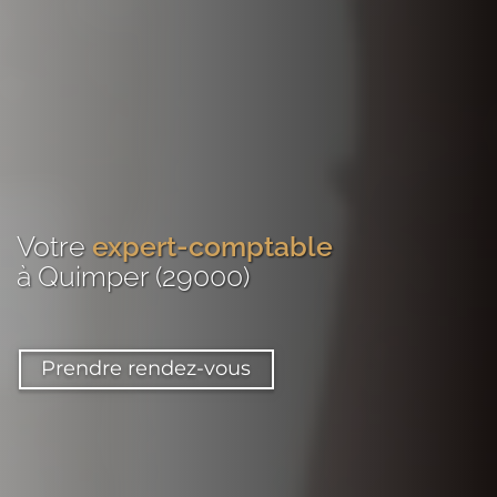
Votre
expert-comptable
à Quimper (29000)
Prendre rendez-vous