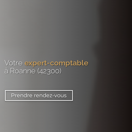
Votre
expert-comptable
à Roanne (42300)
Prendre rendez-vous