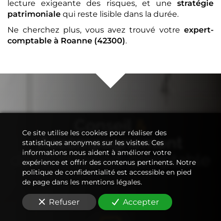
lecture exigeante des risques, et une
stratégie
patrimoniale
qui reste lisible dans la durée.
Ne cherchez plus, vous avez trouvé votre
expert-
comptable
à Roanne (42300)
.
Conseil
&
Ce site utilise les cookies pour réaliser des
Accompagnement
statistiques anonymes sur les visites. Ces
informations nous aident à améliorer votre
de votre
expert-comptable
expérience et offrir des contenus pertinents. Notre
politique de confidentialité est accessible en pied
de page dans les mentions légales.
Refuser
Accepter